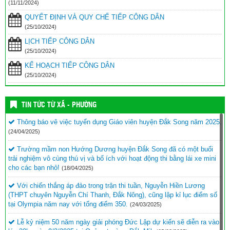
(11/11/2024)
QUYẾT ĐỊNH VÀ QUY CHẾ TIẾP CÔNG DÂN
(25/10/2024)
LỊCH TIẾP CÔNG DÂN
(25/10/2024)
KẾ HOẠCH TIẾP CÔNG DÂN
(25/10/2024)
TIN TỨC TỪ XÃ - PHƯỜNG
Thông báo vê việc tuyển dụng Giáo viên huyện Đắk Song năm 2025.
(24/04/2025)
Trường mầm non Hướng Dương huyện Đắk Song đã có một buổi
trải nghiệm vô cùng thú vị và bổ ích với hoạt động thi bằng lái xe mini
cho các bạn nhỏ!
(18/04/2025)
Với chiến thắng áp đảo trong trận thi tuần, Nguyễn Hiền Lương
(THPT chuyên Nguyễn Chí Thanh, Đắk Nông), cũng lập kỉ lục điểm số
tại Olympia năm nay với tổng điểm 350.
(24/03/2025)
Lễ kỷ niệm 50 năm ngày giải phóng Đức Lập dự kiến sẽ diễn ra vào