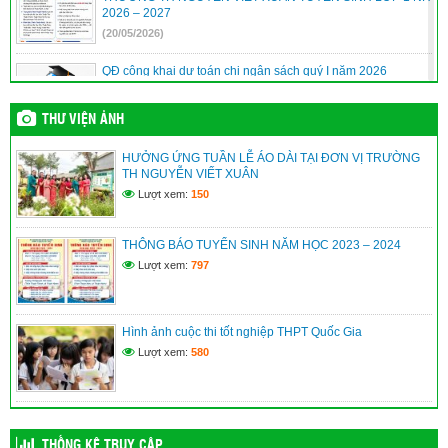
2026 – 2027
(20/05/2026)
QĐ công khai dự toán chi ngân sách quý I năm 2026
(10/04/2026)
THƯ VIỆN ẢNH
QĐ công khai quyết toán ngân sách năm 2025
HƯỞNG ỨNG TUẦN LỄ ÁO DÀI TẠI ĐƠN VỊ TRƯỜNG
(10/04/2026)
TH NGUYỄN VIẾT XUÂN
Lượt xem:
150
Quyết định phê duyệt danh sách hưởng chế độ học kỳ II năm
học 2025-2026
THÔNG BÁO TUYỂN SINH NĂM HỌC 2023 – 2024
(10/04/2026)
Lượt xem:
797
Hình ảnh cuộc thi tốt nghiệp THPT Quốc Gia
Lượt xem:
580
THỐNG KÊ TRUY CẬP