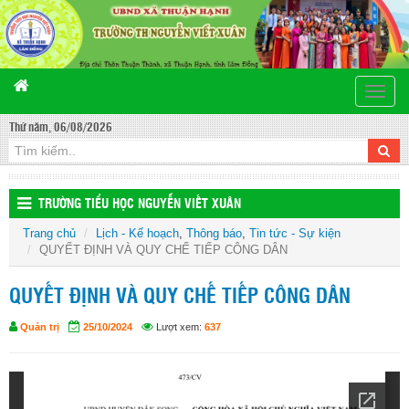
Toggle
naviga
Thứ năm, 06/08/2026
TRƯỜNG TIỂU HỌC NGUYỄN VIẾT XUÂN
Trang chủ
Lịch - Kế hoạch
,
Thông báo
,
Tin tức - Sự kiện
QUYẾT ĐỊNH VÀ QUY CHẾ TIẾP CÔNG DÂN
QUYẾT ĐỊNH VÀ QUY CHẾ TIẾP CÔNG DÂN
Quản trị
25/10/2024
Lượt xem:
637