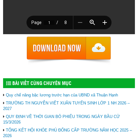
BÀI VIẾT CÙNG CHUYÊN MỤC
Quy chế nâng bậc lương trước hạn của UBND xã Thuận Hạnh
TRƯỜNG TH NGUYỄN VIẾT XUÂN TUYỂN SINH LỚP 1 NH 2026 –
2027
QUY ĐỊNH VỀ THỜI GIAN BỎ PHIẾU TRONG NGÀY BẦU CỬ
15/3/2026
TỔNG KẾT HỘI KHỎE PHÙ ĐỔNG CẤP TRƯỜNG NĂM HỌC 2025 –
2026