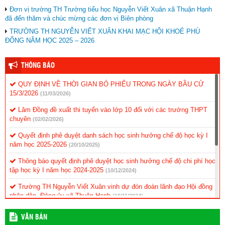
Đơn vị trường TH Trường tiểu học Nguyễn Viết Xuân xã Thuận Hạnh
đã đến thăm và chúc mừng các đơn vị Biên phòng
TRƯỜNG TH NGUYỄN VIẾT XUÂN KHAI MẠC HỘI KHOẺ PHÙ
ĐỔNG NĂM HỌC 2025 – 2026
THÔNG BÁO
QUY ĐỊNH VỀ THỜI GIAN BỎ PHIẾU TRONG NGÀY BẦU CỬ
15/3/2026
(11/03/2026)
Lâm Đồng đề xuất thi tuyển vào lớp 10 đối với các trường THPT
chuyên
(02/02/2026)
Quyết định phê duyệt danh sách học sinh hưởng chế độ học kỳ I
năm học 2025-2026
(20/10/2025)
Thông báo quyết định phê duyệt học sinh hưởng chế độ chi phí học
tập học kỳ I năm học 2024-2025
(10/12/2024)
Trường TH Nguyễn Viết Xuân vinh dự đón đoàn lãnh đạo Hội đồng
nhân dân, Đảng ủy xã Thuận Hạnh
(19/11/2024)
KẾ HOẠCH Triển khai thực hiện ứng dụng CNTT và chuyển đổi số
VĂN BẢN
(11/11/2024)