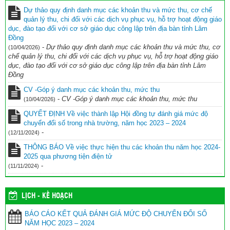
Dự thảo quy định danh mục các khoản thu và mức thu, cơ chế
BIÊN BẢN Tự đánh giá mức độ chuyển đổi số trong nhà trường
quản lý thu, chi đối với các dịch vụ phục vụ, hỗ trợ hoạt động giáo
Năm học 2023 – 2024
(11/11/2024)
dục, đào tạo đối với cơ sở giáo dục công lập trên địa bàn tỉnh Lâm
Đồng
BÁO CÁO KẾT QUẢ ĐÁNH GIÁ MỨC ĐỘ CHUYỂN ĐỔI SỐ NĂM
-
Dự thảo quy định danh mục các khoản thu và mức thu, cơ
(10/04/2026)
HỌC 2023 – 2024
(11/11/2024)
chế quản lý thu, chi đối với các dịch vụ phục vụ, hỗ trợ hoạt động giáo
dục, đào tạo đối với cơ sở giáo dục công lập trên địa bàn tỉnh Lâm
Đồng
CV -Góp ý danh mục các khoản thu, mức thu
-
CV -Góp ý danh mục các khoản thu, mức thu
(10/04/2026)
QUYẾT ĐỊNH Về việc thành lập Hội đồng tự đánh giá mức độ
chuyển đổi số trong nhà trường, năm học 2023 – 2024
-
(12/11/2024)
THÔNG BÁO Về việc thực hiện thu các khoản thu năm học 2024-
2025 qua phương tiện điện tử
-
(11/11/2024)
LỊCH - KẾ HOẠCH
BÁO CÁO KẾT QUẢ ĐÁNH GIÁ MỨC ĐỘ CHUYỂN ĐỔI SỐ
NĂM HỌC 2023 – 2024