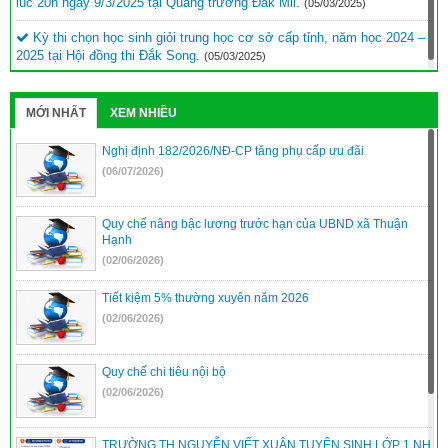
lúc 20h ngày 9/3/2025 tại Quảng trường Đắk Mil.
(05/03/2025)
Kỳ thi chọn học sinh giỏi trung học cơ sở cấp tỉnh, năm học 2024 –
2025 tại Hội đồng thi Đắk Song.
(05/03/2025)
MỚI NHẤT
XEM NHIỀU
Nghị định 182/2026/NĐ-CP tăng phụ cấp ưu đãi
(06/07/2026)
Quy chế nâng bậc lương trước hạn của UBND xã Thuận
Hạnh
(02/06/2026)
Tiết kiệm 5% thường xuyên năm 2026
(02/06/2026)
Quy chế chi tiêu nội bộ
(02/06/2026)
TRƯỜNG TH NGUYỄN VIẾT XUÂN TUYỂN SINH LỚP 1 NH