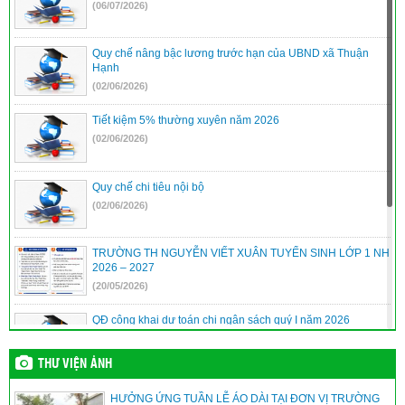
(06/07/2026)
Quy chế nâng bậc lương trước hạn của UBND xã Thuận
Hạnh
(02/06/2026)
Tiết kiệm 5% thường xuyên năm 2026
(02/06/2026)
Quy chế chi tiêu nội bộ
(02/06/2026)
TRƯỜNG TH NGUYỄN VIẾT XUÂN TUYỂN SINH LỚP 1 NH
2026 – 2027
(20/05/2026)
QĐ công khai dự toán chi ngân sách quý I năm 2026
(10/04/2026)
THƯ VIỆN ẢNH
QĐ công khai quyết toán ngân sách năm 2025
HƯỞNG ỨNG TUẦN LỄ ÁO DÀI TẠI ĐƠN VỊ TRƯỜNG
(10/04/2026)