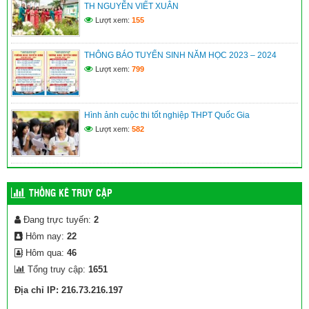
TH NGUYỄN VIẾT XUÂN
Lượt xem:
155
Quyết định phê duyệt danh sách hưởng chế độ học kỳ II năm
học 2025-2026
THÔNG BÁO TUYỂN SINH NĂM HỌC 2023 – 2024
(10/04/2026)
Lượt xem:
799
Hình ảnh cuộc thi tốt nghiệp THPT Quốc Gia
Lượt xem:
582
THỐNG KÊ TRUY CẬP
Đang trực tuyến:
2
Hôm nay:
22
Hôm qua:
46
Tổng truy cập:
1651
Địa chỉ IP: 216.73.216.197