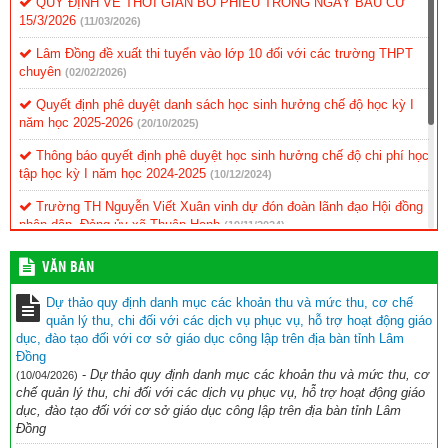
QUY ĐỊNH VỀ THỜI GIAN BỎ PHIẾU TRONG NGÀY BẦU CỬ
15/3/2026
(11/03/2026)
Lâm Đồng đề xuất thi tuyển vào lớp 10 đối với các trường THPT
chuyên
(02/02/2026)
Quyết định phê duyệt danh sách học sinh hưởng chế độ học kỳ I
năm học 2025-2026
(20/10/2025)
Thông báo quyết định phê duyệt học sinh hưởng chế độ chi phí học
tập học kỳ I năm học 2024-2025
(10/12/2024)
Trường TH Nguyễn Viết Xuân vinh dự đón đoàn lãnh đạo Hội đồng
nhân dân, Đảng ủy xã Thuận Hạnh
(19/11/2024)
KẾ HOẠCH Triển khai thực hiện ứng dụng CNTT và chuyển đổi số
VĂN BẢN
(11/11/2024)
Dự thảo quy định danh mục các khoản thu và mức thu, cơ chế
BIÊN BẢN Tự đánh giá mức độ chuyển đổi số trong nhà trường
quản lý thu, chi đối với các dịch vụ phục vụ, hỗ trợ hoạt động giáo
Năm học 2023 – 2024
(11/11/2024)
dục, đào tạo đối với cơ sở giáo dục công lập trên địa bàn tỉnh Lâm
Đồng
BÁO CÁO KẾT QUẢ ĐÁNH GIÁ MỨC ĐỘ CHUYỂN ĐỔI SỐ NĂM
-
Dự thảo quy định danh mục các khoản thu và mức thu, cơ
(10/04/2026)
HỌC 2023 – 2024
(11/11/2024)
chế quản lý thu, chi đối với các dịch vụ phục vụ, hỗ trợ hoạt động giáo
dục, đào tạo đối với cơ sở giáo dục công lập trên địa bàn tỉnh Lâm
Đồng