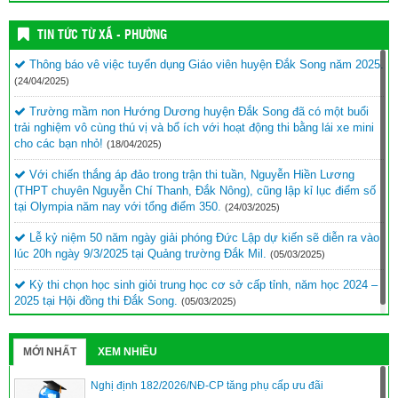
TIN TỨC TỪ XÃ - PHƯỜNG
Thông báo vê việc tuyển dụng Giáo viên huyện Đắk Song năm 2025.
(24/04/2025)
Trường mầm non Hướng Dương huyện Đắk Song đã có một buổi
trải nghiệm vô cùng thú vị và bổ ích với hoạt động thi bằng lái xe mini
cho các bạn nhỏ!
(18/04/2025)
Với chiến thắng áp đảo trong trận thi tuần, Nguyễn Hiền Lương
(THPT chuyên Nguyễn Chí Thanh, Đắk Nông), cũng lập kỉ lục điểm số
tại Olympia năm nay với tổng điểm 350.
(24/03/2025)
Lễ kỷ niệm 50 năm ngày giải phóng Đức Lập dự kiến sẽ diễn ra vào
lúc 20h ngày 9/3/2025 tại Quảng trường Đắk Mil.
(05/03/2025)
Kỳ thi chọn học sinh giỏi trung học cơ sở cấp tỉnh, năm học 2024 –
2025 tại Hội đồng thi Đắk Song.
(05/03/2025)
MỚI NHẤT
XEM NHIỀU
Nghị định 182/2026/NĐ-CP tăng phụ cấp ưu đãi