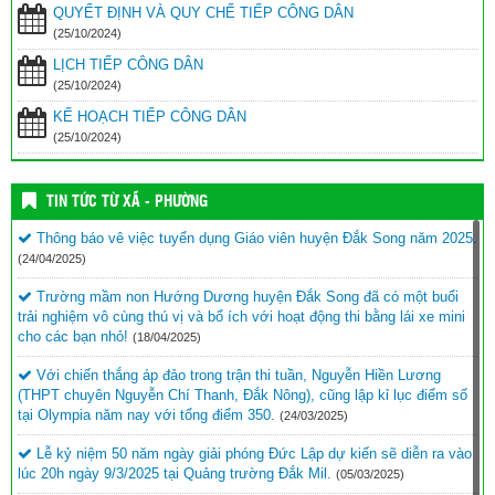
QUYẾT ĐỊNH VÀ QUY CHẾ TIẾP CÔNG DÂN
(25/10/2024)
LỊCH TIẾP CÔNG DÂN
(25/10/2024)
KẾ HOẠCH TIẾP CÔNG DÂN
(25/10/2024)
TIN TỨC TỪ XÃ - PHƯỜNG
Thông báo vê việc tuyển dụng Giáo viên huyện Đắk Song năm 2025.
(24/04/2025)
Trường mầm non Hướng Dương huyện Đắk Song đã có một buổi
trải nghiệm vô cùng thú vị và bổ ích với hoạt động thi bằng lái xe mini
cho các bạn nhỏ!
(18/04/2025)
Với chiến thắng áp đảo trong trận thi tuần, Nguyễn Hiền Lương
(THPT chuyên Nguyễn Chí Thanh, Đắk Nông), cũng lập kỉ lục điểm số
tại Olympia năm nay với tổng điểm 350.
(24/03/2025)
Lễ kỷ niệm 50 năm ngày giải phóng Đức Lập dự kiến sẽ diễn ra vào
lúc 20h ngày 9/3/2025 tại Quảng trường Đắk Mil.
(05/03/2025)