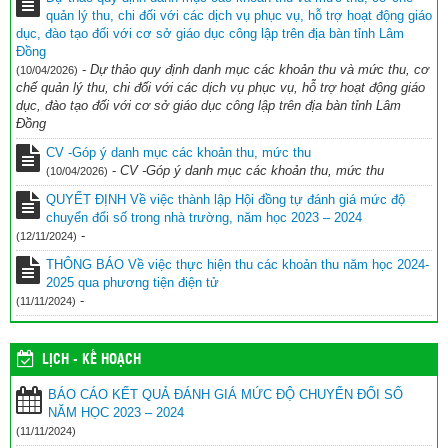
BIÊN BẢN Tự đánh giá mức độ chuyển đổi số trong nhà trường
quản lý thu, chi đối với các dịch vụ phục vụ, hỗ trợ hoạt động giáo
Năm học 2023 – 2024
(11/11/2024)
dục, đào tạo đối với cơ sở giáo dục công lập trên địa bàn tỉnh Lâm
Đồng
BÁO CÁO KẾT QUẢ ĐÁNH GIÁ MỨC ĐỘ CHUYỂN ĐỔI SỐ NĂM
-
Dự thảo quy định danh mục các khoản thu và mức thu, cơ
(10/04/2026)
HỌC 2023 – 2024
(11/11/2024)
chế quản lý thu, chi đối với các dịch vụ phục vụ, hỗ trợ hoạt động giáo
dục, đào tạo đối với cơ sở giáo dục công lập trên địa bàn tỉnh Lâm
Đồng
CV -Góp ý danh mục các khoản thu, mức thu
-
CV -Góp ý danh mục các khoản thu, mức thu
(10/04/2026)
QUYẾT ĐỊNH Về việc thành lập Hội đồng tự đánh giá mức độ
chuyển đổi số trong nhà trường, năm học 2023 – 2024
-
(12/11/2024)
THÔNG BÁO Về việc thực hiện thu các khoản thu năm học 2024-
2025 qua phương tiện điện tử
-
(11/11/2024)
LỊCH - KẾ HOẠCH
BÁO CÁO KẾT QUẢ ĐÁNH GIÁ MỨC ĐỘ CHUYỂN ĐỔI SỐ
NĂM HỌC 2023 – 2024
(11/11/2024)