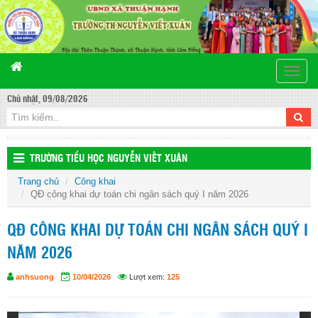
Toggle
naviga
Chủ nhật, 09/08/2026
TRƯỜNG TIỂU HỌC NGUYỄN VIẾT XUÂN
Trang chủ
Công khai
QĐ công khai dự toán chi ngân sách quý I năm 2026
QĐ CÔNG KHAI DỰ TOÁN CHI NGÂN SÁCH QUÝ I
NĂM 2026
anhsuong
10/04/2026
Lượt xem:
125