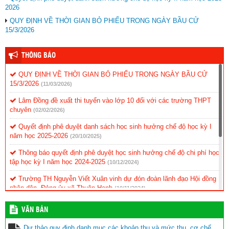
2026
QUY ĐỊNH VỀ THỜI GIAN BỎ PHIẾU TRONG NGÀY BẦU CỬ
15/3/2026
THÔNG BÁO
QUY ĐỊNH VỀ THỜI GIAN BỎ PHIẾU TRONG NGÀY BẦU CỬ
15/3/2026
(11/03/2026)
Lâm Đồng đề xuất thi tuyển vào lớp 10 đối với các trường THPT
chuyên
(02/02/2026)
Quyết định phê duyệt danh sách học sinh hưởng chế độ học kỳ I
năm học 2025-2026
(20/10/2025)
Thông báo quyết định phê duyệt học sinh hưởng chế độ chi phí học
tập học kỳ I năm học 2024-2025
(10/12/2024)
Trường TH Nguyễn Viết Xuân vinh dự đón đoàn lãnh đạo Hội đồng
nhân dân, Đảng ủy xã Thuận Hạnh
(19/11/2024)
KẾ HOẠCH Triển khai thực hiện ứng dụng CNTT và chuyển đổi số
VĂN BẢN
(11/11/2024)
Dự thảo quy định danh mục các khoản thu và mức thu, cơ chế