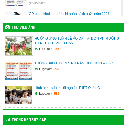
(20/05/2026)
QĐ công khai dự toán chi ngân sách quý I năm 2026
(10/04/2026)
THƯ VIỆN ẢNH
QĐ công khai quyết toán ngân sách năm 2025
HƯỞNG ỨNG TUẦN LỄ ÁO DÀI TẠI ĐƠN VỊ TRƯỜNG
(10/04/2026)
TH NGUYỄN VIẾT XUÂN
Lượt xem:
155
Quyết định phê duyệt danh sách hưởng chế độ học kỳ II năm
học 2025-2026
THÔNG BÁO TUYỂN SINH NĂM HỌC 2023 – 2024
(10/04/2026)
Lượt xem:
799
Hình ảnh cuộc thi tốt nghiệp THPT Quốc Gia
Lượt xem:
582
THỐNG KÊ TRUY CẬP