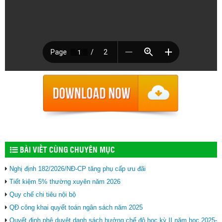
BÀI VIẾT CÙNG CHUYÊN MỤC
Nghị định 182/2026/NĐ-CP tăng phụ cấp ưu đãi
Tiết kiệm 5% thường xuyên năm 2026
Quy chế chi tiêu nội bộ
QĐ công khai quyết toán ngân sách năm 2025
Quyết định phê duyệt danh sách hưởng chế độ học kỳ II năm học 2025-