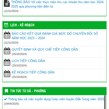
THÔNG BÁO Về việc thực hiện thu các khoản thu năm học 2024-
2025 qua phương tiện điện tử
-
(11/11/2024)
LỊCH - KẾ HOẠCH
BÁO CÁO KẾT QUẢ ĐÁNH GIÁ MỨC ĐỘ CHUYỂN ĐỔI SỐ
NĂM HỌC 2023 – 2024
(11/11/2024)
QUYẾT ĐỊNH VÀ QUY CHẾ TIẾP CÔNG DÂN
(25/10/2024)
LỊCH TIẾP CÔNG DÂN
(25/10/2024)
KẾ HOẠCH TIẾP CÔNG DÂN
(25/10/2024)
TIN TỨC TỪ XÃ - PHƯỜNG
Thông báo vê việc tuyển dụng Giáo viên huyện Đắk Song năm 2025.
(24/04/2025)