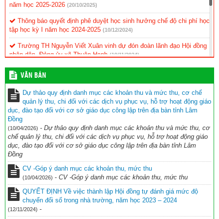
năm học 2025-2026
(20/10/2025)
Thông báo quyết định phê duyệt học sinh hưởng chế độ chi phí học
tập học kỳ I năm học 2024-2025
(10/12/2024)
Trường TH Nguyễn Viết Xuân vinh dự đón đoàn lãnh đạo Hội đồng
nhân dân, Đảng ủy xã Thuận Hạnh
(19/11/2024)
KẾ HOẠCH Triển khai thực hiện ứng dụng CNTT và chuyển đổi số
VĂN BẢN
(11/11/2024)
Dự thảo quy định danh mục các khoản thu và mức thu, cơ chế
BIÊN BẢN Tự đánh giá mức độ chuyển đổi số trong nhà trường
quản lý thu, chi đối với các dịch vụ phục vụ, hỗ trợ hoạt động giáo
Năm học 2023 – 2024
(11/11/2024)
dục, đào tạo đối với cơ sở giáo dục công lập trên địa bàn tỉnh Lâm
Đồng
BÁO CÁO KẾT QUẢ ĐÁNH GIÁ MỨC ĐỘ CHUYỂN ĐỔI SỐ NĂM
-
Dự thảo quy định danh mục các khoản thu và mức thu, cơ
(10/04/2026)
HỌC 2023 – 2024
(11/11/2024)
chế quản lý thu, chi đối với các dịch vụ phục vụ, hỗ trợ hoạt động giáo
dục, đào tạo đối với cơ sở giáo dục công lập trên địa bàn tỉnh Lâm
Đồng
CV -Góp ý danh mục các khoản thu, mức thu
-
CV -Góp ý danh mục các khoản thu, mức thu
(10/04/2026)
QUYẾT ĐỊNH Về việc thành lập Hội đồng tự đánh giá mức độ
chuyển đổi số trong nhà trường, năm học 2023 – 2024
-
(12/11/2024)