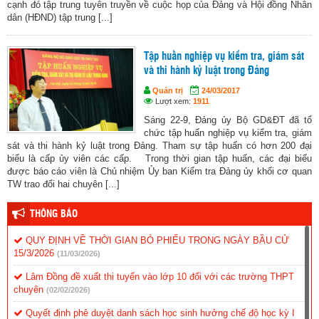
cạnh đó tập trung tuyên truyền về cuộc họp của Đảng và Hội đồng Nhân
dân (HĐND) tập trung [...]
Tập huấn nghiệp vụ kiểm tra, giám sát
và thi hành kỷ luật trong Đảng
Quản trị
24/03/2017
Lượt xem:
1911
Sáng 22-9, Đảng ủy Bộ GD&ĐT đã tổ
chức tập huấn nghiệp vụ kiểm tra, giám
sát và thi hành kỷ luật trong Đảng. Tham sự tập huấn có hơn 200 đại
biểu là cấp ủy viên các cấp. Trong thời gian tập huấn, các đại biểu
được báo cáo viên là Chủ nhiệm Ủy ban Kiểm tra Đảng ủy khối cơ quan
TW trao đổi hai chuyên [...]
THÔNG BÁO
QUY ĐỊNH VỀ THỜI GIAN BỎ PHIẾU TRONG NGÀY BẦU CỬ
15/3/2026
(11/03/2026)
Lâm Đồng đề xuất thi tuyển vào lớp 10 đối với các trường THPT
chuyên
(02/02/2026)
Quyết định phê duyệt danh sách học sinh hưởng chế độ học kỳ I