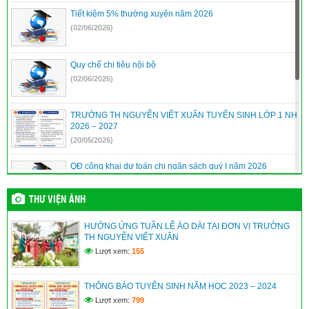
Tiết kiệm 5% thường xuyên năm 2026
(02/06/2026)
Quy chế chi tiêu nội bộ
(02/06/2026)
TRƯỜNG TH NGUYỄN VIẾT XUÂN TUYỂN SINH LỚP 1 NH
2026 – 2027
(20/05/2026)
QĐ công khai dự toán chi ngân sách quý I năm 2026
(10/04/2026)
THƯ VIỆN ẢNH
QĐ công khai quyết toán ngân sách năm 2025
HƯỞNG ỨNG TUẦN LỄ ÁO DÀI TẠI ĐƠN VỊ TRƯỜNG
(10/04/2026)
TH NGUYỄN VIẾT XUÂN
Lượt xem:
155
Quyết định phê duyệt danh sách hưởng chế độ học kỳ II năm
học 2025-2026
THÔNG BÁO TUYỂN SINH NĂM HỌC 2023 – 2024
(10/04/2026)
Lượt xem:
799