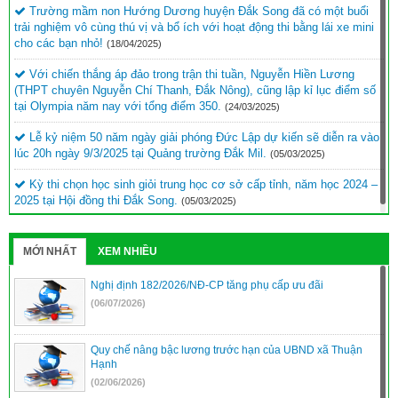
Trường mầm non Hướng Dương huyện Đắk Song đã có một buổi
trải nghiệm vô cùng thú vị và bổ ích với hoạt động thi bằng lái xe mini
cho các bạn nhỏ!
(18/04/2025)
Với chiến thắng áp đảo trong trận thi tuần, Nguyễn Hiền Lương
(THPT chuyên Nguyễn Chí Thanh, Đắk Nông), cũng lập kỉ lục điểm số
tại Olympia năm nay với tổng điểm 350.
(24/03/2025)
Lễ kỷ niệm 50 năm ngày giải phóng Đức Lập dự kiến sẽ diễn ra vào
lúc 20h ngày 9/3/2025 tại Quảng trường Đắk Mil.
(05/03/2025)
Kỳ thi chọn học sinh giỏi trung học cơ sở cấp tỉnh, năm học 2024 –
2025 tại Hội đồng thi Đắk Song.
(05/03/2025)
MỚI NHẤT
XEM NHIỀU
Nghị định 182/2026/NĐ-CP tăng phụ cấp ưu đãi
(06/07/2026)
Quy chế nâng bậc lương trước hạn của UBND xã Thuận
Hạnh
(02/06/2026)