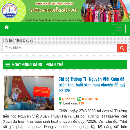
Toggle
naviga
Thứ hai, 10/08/2026
HOẠT ĐỘNG ĐẢNG – ĐOÀN THỂ
Chi bộ Trường TH Nguyễn Viết Xuân đã
triển khai buổi sinh hoạt chuyên đề quý
I/2026
Quản trị
03/03/2026
Lượt xem:
139
Chiều ngày 27/2/2026 tại đơn vị Trường
tiểu học Nguyễn Viết Xuân Thuận Hạnh. Chi bộ Trường TH Nguyễn Viết
Xuân đã triển khai buổi sinh hoạt chuyên đề quý I/2026. Với chủ đề: “Một
số giải pháp nâng cao Đảng viên tiên phong học tập kỹ năng số” bên