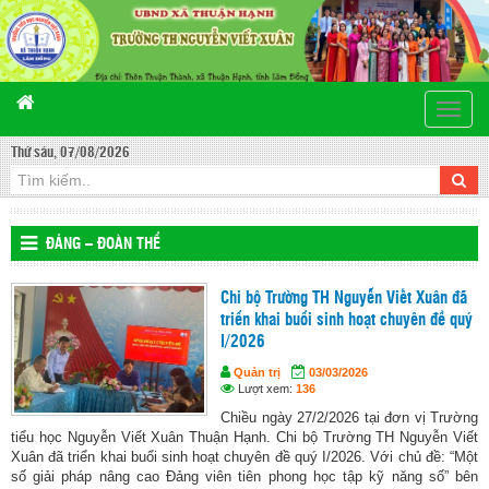
Toggle
naviga
Thứ sáu, 07/08/2026
ĐẢNG – ĐOÀN THỂ
Chi bộ Trường TH Nguyễn Viết Xuân đã
triển khai buổi sinh hoạt chuyên đề quý
I/2026
Quản trị
03/03/2026
Lượt xem:
136
Chiều ngày 27/2/2026 tại đơn vị Trường
tiểu học Nguyễn Viết Xuân Thuận Hạnh. Chi bộ Trường TH Nguyễn Viết
Xuân đã triển khai buổi sinh hoạt chuyên đề quý I/2026. Với chủ đề: “Một
số giải pháp nâng cao Đảng viên tiên phong học tập kỹ năng số” bên