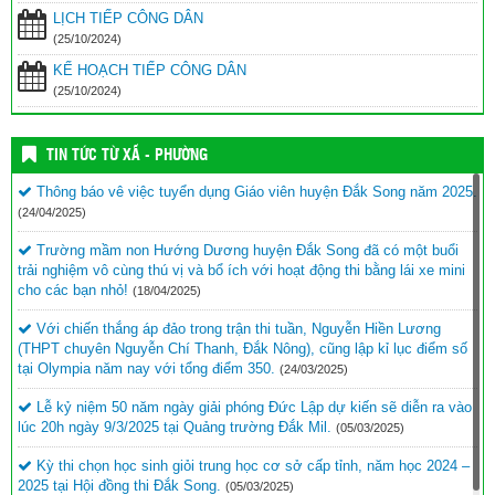
LỊCH TIẾP CÔNG DÂN
(25/10/2024)
KẾ HOẠCH TIẾP CÔNG DÂN
(25/10/2024)
TIN TỨC TỪ XÃ - PHƯỜNG
Thông báo vê việc tuyển dụng Giáo viên huyện Đắk Song năm 2025.
(24/04/2025)
Trường mầm non Hướng Dương huyện Đắk Song đã có một buổi
trải nghiệm vô cùng thú vị và bổ ích với hoạt động thi bằng lái xe mini
cho các bạn nhỏ!
(18/04/2025)
Với chiến thắng áp đảo trong trận thi tuần, Nguyễn Hiền Lương
(THPT chuyên Nguyễn Chí Thanh, Đắk Nông), cũng lập kỉ lục điểm số
tại Olympia năm nay với tổng điểm 350.
(24/03/2025)
Lễ kỷ niệm 50 năm ngày giải phóng Đức Lập dự kiến sẽ diễn ra vào
lúc 20h ngày 9/3/2025 tại Quảng trường Đắk Mil.
(05/03/2025)
Kỳ thi chọn học sinh giỏi trung học cơ sở cấp tỉnh, năm học 2024 –
2025 tại Hội đồng thi Đắk Song.
(05/03/2025)