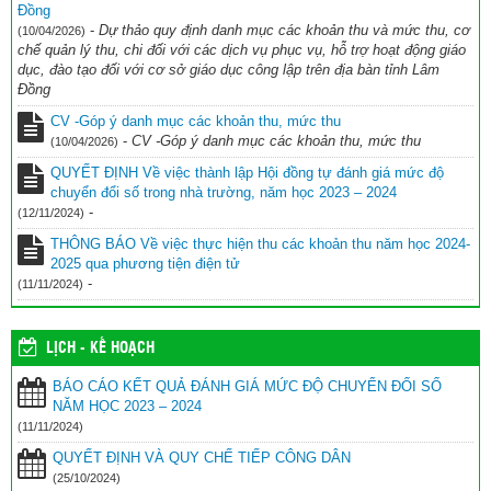
Đồng
BÁO CÁO KẾT QUẢ ĐÁNH GIÁ MỨC ĐỘ CHUYỂN ĐỔI SỐ NĂM
-
Dự thảo quy định danh mục các khoản thu và mức thu, cơ
(10/04/2026)
HỌC 2023 – 2024
(11/11/2024)
chế quản lý thu, chi đối với các dịch vụ phục vụ, hỗ trợ hoạt động giáo
dục, đào tạo đối với cơ sở giáo dục công lập trên địa bàn tỉnh Lâm
Đồng
CV -Góp ý danh mục các khoản thu, mức thu
-
CV -Góp ý danh mục các khoản thu, mức thu
(10/04/2026)
QUYẾT ĐỊNH Về việc thành lập Hội đồng tự đánh giá mức độ
chuyển đổi số trong nhà trường, năm học 2023 – 2024
-
(12/11/2024)
THÔNG BÁO Về việc thực hiện thu các khoản thu năm học 2024-
2025 qua phương tiện điện tử
-
(11/11/2024)
LỊCH - KẾ HOẠCH
BÁO CÁO KẾT QUẢ ĐÁNH GIÁ MỨC ĐỘ CHUYỂN ĐỔI SỐ
NĂM HỌC 2023 – 2024
(11/11/2024)
QUYẾT ĐỊNH VÀ QUY CHẾ TIẾP CÔNG DÂN
(25/10/2024)