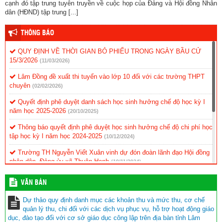
cạnh đó tập trung tuyên truyền về cuộc họp của Đảng và Hội đồng Nhân
dân (HĐND) tập trung [...]
THÔNG BÁO
QUY ĐỊNH VỀ THỜI GIAN BỎ PHIẾU TRONG NGÀY BẦU CỬ
15/3/2026
(11/03/2026)
Lâm Đồng đề xuất thi tuyển vào lớp 10 đối với các trường THPT
chuyên
(02/02/2026)
Quyết định phê duyệt danh sách học sinh hưởng chế độ học kỳ I
năm học 2025-2026
(20/10/2025)
Thông báo quyết định phê duyệt học sinh hưởng chế độ chi phí học
tập học kỳ I năm học 2024-2025
(10/12/2024)
Trường TH Nguyễn Viết Xuân vinh dự đón đoàn lãnh đạo Hội đồng
nhân dân, Đảng ủy xã Thuận Hạnh
(19/11/2024)
KẾ HOẠCH Triển khai thực hiện ứng dụng CNTT và chuyển đổi số
VĂN BẢN
(11/11/2024)
Dự thảo quy định danh mục các khoản thu và mức thu, cơ chế
BIÊN BẢN Tự đánh giá mức độ chuyển đổi số trong nhà trường
quản lý thu, chi đối với các dịch vụ phục vụ, hỗ trợ hoạt động giáo
Năm học 2023 – 2024
(11/11/2024)
dục, đào tạo đối với cơ sở giáo dục công lập trên địa bàn tỉnh Lâm