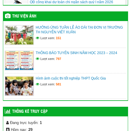
QĐ công khai dự toán chi ngân sách quý I năm 2026
(10/04/2026)
THƯ VIỆN ẢNH
QĐ công khai quyết toán ngân sách năm 2025
HƯỞNG ỨNG TUẦN LỄ ÁO DÀI TẠI ĐƠN VỊ TRƯỜNG
(10/04/2026)
TH NGUYỄN VIẾT XUÂN
Lượt xem:
151
Quyết định phê duyệt danh sách hưởng chế độ học kỳ II năm
học 2025-2026
THÔNG BÁO TUYỂN SINH NĂM HỌC 2023 – 2024
(10/04/2026)
Lượt xem:
797
Hình ảnh cuộc thi tốt nghiệp THPT Quốc Gia
Lượt xem:
581
THỐNG KÊ TRUY CẬP
Đang trực tuyến:
1
Hôm nay:
29