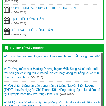
(11/11/2024)
QUYẾT ĐỊNH VÀ QUY CHẾ TIẾP CÔNG DÂN
(25/10/2024)
LỊCH TIẾP CÔNG DÂN
(25/10/2024)
KẾ HOẠCH TIẾP CÔNG DÂN
(25/10/2024)
TIN TỨC TỪ XÃ - PHƯỜNG
Thông báo vê việc tuyển dụng Giáo viên huyện Đắk Song năm 2025.
(24/04/2025)
Trường mầm non Hướng Dương huyện Đắk Song đã có một buổi
trải nghiệm vô cùng thú vị và bổ ích với hoạt động thi bằng lái xe mini
cho các bạn nhỏ!
(18/04/2025)
Với chiến thắng áp đảo trong trận thi tuần, Nguyễn Hiền Lương
(THPT chuyên Nguyễn Chí Thanh, Đắk Nông), cũng lập kỉ lục điểm số
tại Olympia năm nay với tổng điểm 350.
(24/03/2025)
Lễ kỷ niệm 50 năm ngày giải phóng Đức Lập dự kiến sẽ diễn ra vào