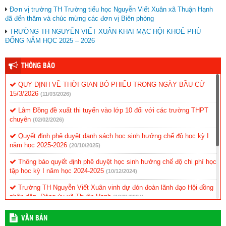
Đơn vị trường TH Trường tiểu học Nguyễn Viết Xuân xã Thuận Hạnh
đã đến thăm và chúc mừng các đơn vị Biên phòng
TRƯỜNG TH NGUYỄN VIẾT XUÂN KHAI MẠC HỘI KHOẺ PHÙ
ĐỔNG NĂM HỌC 2025 – 2026
THÔNG BÁO
QUY ĐỊNH VỀ THỜI GIAN BỎ PHIẾU TRONG NGÀY BẦU CỬ
15/3/2026
(11/03/2026)
Lâm Đồng đề xuất thi tuyển vào lớp 10 đối với các trường THPT
chuyên
(02/02/2026)
Quyết định phê duyệt danh sách học sinh hưởng chế độ học kỳ I
năm học 2025-2026
(20/10/2025)
Thông báo quyết định phê duyệt học sinh hưởng chế độ chi phí học
tập học kỳ I năm học 2024-2025
(10/12/2024)
Trường TH Nguyễn Viết Xuân vinh dự đón đoàn lãnh đạo Hội đồng
nhân dân, Đảng ủy xã Thuận Hạnh
(19/11/2024)
KẾ HOẠCH Triển khai thực hiện ứng dụng CNTT và chuyển đổi số
VĂN BẢN
(11/11/2024)