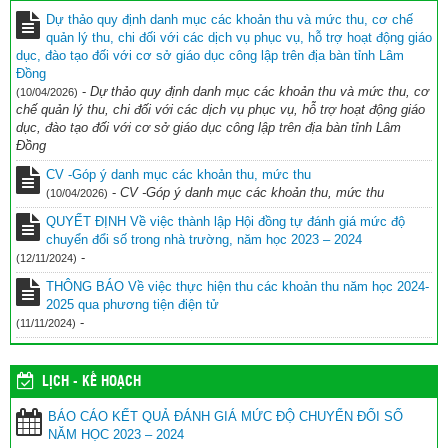
Dự thảo quy định danh mục các khoản thu và mức thu, cơ chế
BIÊN BẢN Tự đánh giá mức độ chuyển đổi số trong nhà trường
quản lý thu, chi đối với các dịch vụ phục vụ, hỗ trợ hoạt động giáo
Năm học 2023 – 2024
(11/11/2024)
dục, đào tạo đối với cơ sở giáo dục công lập trên địa bàn tỉnh Lâm
Đồng
BÁO CÁO KẾT QUẢ ĐÁNH GIÁ MỨC ĐỘ CHUYỂN ĐỔI SỐ NĂM
-
Dự thảo quy định danh mục các khoản thu và mức thu, cơ
(10/04/2026)
HỌC 2023 – 2024
(11/11/2024)
chế quản lý thu, chi đối với các dịch vụ phục vụ, hỗ trợ hoạt động giáo
dục, đào tạo đối với cơ sở giáo dục công lập trên địa bàn tỉnh Lâm
Đồng
CV -Góp ý danh mục các khoản thu, mức thu
-
CV -Góp ý danh mục các khoản thu, mức thu
(10/04/2026)
QUYẾT ĐỊNH Về việc thành lập Hội đồng tự đánh giá mức độ
chuyển đổi số trong nhà trường, năm học 2023 – 2024
-
(12/11/2024)
THÔNG BÁO Về việc thực hiện thu các khoản thu năm học 2024-
2025 qua phương tiện điện tử
-
(11/11/2024)
LỊCH - KẾ HOẠCH
BÁO CÁO KẾT QUẢ ĐÁNH GIÁ MỨC ĐỘ CHUYỂN ĐỔI SỐ
NĂM HỌC 2023 – 2024