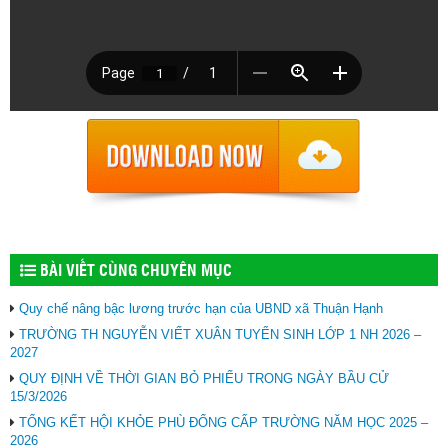
BÀI VIẾT CÙNG CHUYÊN MỤC
Quy chế nâng bậc lương trước hạn của UBND xã Thuận Hạnh
TRƯỜNG TH NGUYỄN VIẾT XUÂN TUYỂN SINH LỚP 1 NH 2026 –
2027
QUY ĐỊNH VỀ THỜI GIAN BỎ PHIẾU TRONG NGÀY BẦU CỬ
15/3/2026
TỔNG KẾT HỘI KHỎE PHÙ ĐỔNG CẤP TRƯỜNG NĂM HỌC 2025 –
2026