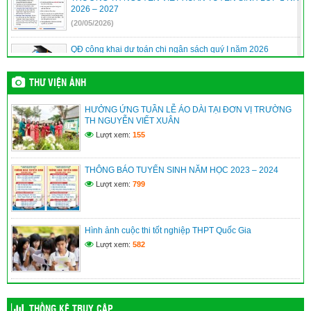
2026 – 2027
(20/05/2026)
QĐ công khai dự toán chi ngân sách quý I năm 2026
(10/04/2026)
THƯ VIỆN ẢNH
QĐ công khai quyết toán ngân sách năm 2025
HƯỞNG ỨNG TUẦN LỄ ÁO DÀI TẠI ĐƠN VỊ TRƯỜNG
(10/04/2026)
TH NGUYỄN VIẾT XUÂN
Lượt xem:
155
Quyết định phê duyệt danh sách hưởng chế độ học kỳ II năm
học 2025-2026
THÔNG BÁO TUYỂN SINH NĂM HỌC 2023 – 2024
(10/04/2026)
Lượt xem:
799
Hình ảnh cuộc thi tốt nghiệp THPT Quốc Gia
Lượt xem:
582
THỐNG KÊ TRUY CẬP