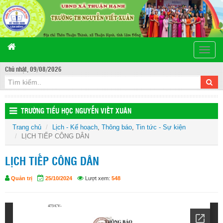
Toggle
naviga
Chủ nhật, 09/08/2026
TRƯỜNG TIỂU HỌC NGUYỄN VIẾT XUÂN
Trang chủ
Lịch - Kế hoạch
,
Thông báo
,
Tin tức - Sự kiện
LỊCH TIẾP CÔNG DÂN
LỊCH TIẾP CÔNG DÂN
Quản trị
25/10/2024
Lượt xem:
548