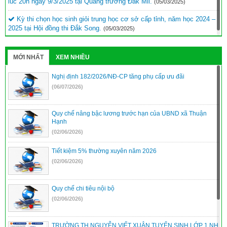
lúc 20h ngày 9/3/2025 tại Quảng trường Đắk Mil.
(05/03/2025)
Kỳ thi chọn học sinh giỏi trung học cơ sở cấp tỉnh, năm học 2024 –
2025 tại Hội đồng thi Đắk Song.
(05/03/2025)
MỚI NHẤT
XEM NHIỀU
Nghị định 182/2026/NĐ-CP tăng phụ cấp ưu đãi
(06/07/2026)
Quy chế nâng bậc lương trước hạn của UBND xã Thuận
Hạnh
(02/06/2026)
Tiết kiệm 5% thường xuyên năm 2026
(02/06/2026)
Quy chế chi tiêu nội bộ
(02/06/2026)
TRƯỜNG TH NGUYỄN VIẾT XUÂN TUYỂN SINH LỚP 1 NH