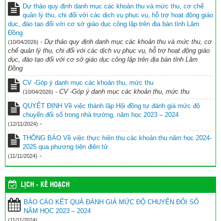
Dự thảo quy định danh mục các khoản thu và mức thu, cơ chế
BIÊN BẢN Tự đánh giá mức độ chuyển đổi số trong nhà trường
quản lý thu, chi đối với các dịch vụ phục vụ, hỗ trợ hoạt động giáo
Năm học 2023 – 2024
(11/11/2024)
dục, đào tạo đối với cơ sở giáo dục công lập trên địa bàn tỉnh Lâm
Đồng
BÁO CÁO KẾT QUẢ ĐÁNH GIÁ MỨC ĐỘ CHUYỂN ĐỔI SỐ NĂM
-
Dự thảo quy định danh mục các khoản thu và mức thu, cơ
(10/04/2026)
HỌC 2023 – 2024
(11/11/2024)
chế quản lý thu, chi đối với các dịch vụ phục vụ, hỗ trợ hoạt động giáo
dục, đào tạo đối với cơ sở giáo dục công lập trên địa bàn tỉnh Lâm
Đồng
CV -Góp ý danh mục các khoản thu, mức thu
-
CV -Góp ý danh mục các khoản thu, mức thu
(10/04/2026)
QUYẾT ĐỊNH Về việc thành lập Hội đồng tự đánh giá mức độ
chuyển đổi số trong nhà trường, năm học 2023 – 2024
-
(12/11/2024)
THÔNG BÁO Về việc thực hiện thu các khoản thu năm học 2024-
2025 qua phương tiện điện tử
-
(11/11/2024)
LỊCH - KẾ HOẠCH
BÁO CÁO KẾT QUẢ ĐÁNH GIÁ MỨC ĐỘ CHUYỂN ĐỔI SỐ
NĂM HỌC 2023 – 2024
(11/11/2024)