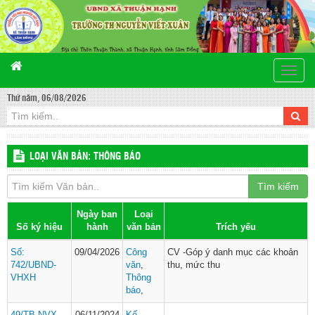
Toggle
naviga
Thứ năm, 06/08/2026
LOẠI VĂN BẢN: THÔNG BÁO
Tìm kiếm
Ngày ban
Loại
Số ký hiệu
hành
văn bản
Trích yếu
Số:
09/04/2026
Công
CV -Góp ý danh mục các khoản
742/UBND-
văn
,
thu, mức thu
VHXH
Thông
báo
,
49/TB-NVX
06/11/2024
Kế