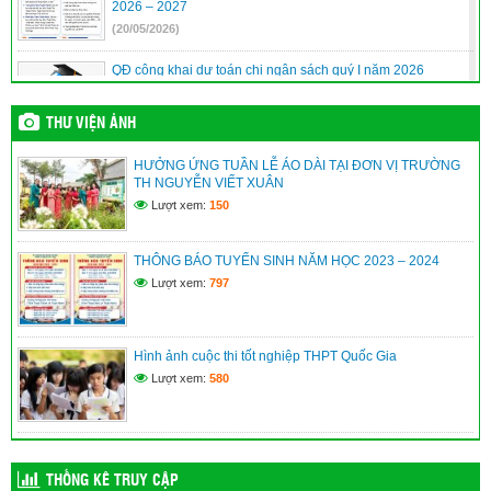
2026 – 2027
(20/05/2026)
QĐ công khai dự toán chi ngân sách quý I năm 2026
(10/04/2026)
THƯ VIỆN ẢNH
QĐ công khai quyết toán ngân sách năm 2025
HƯỞNG ỨNG TUẦN LỄ ÁO DÀI TẠI ĐƠN VỊ TRƯỜNG
(10/04/2026)
TH NGUYỄN VIẾT XUÂN
Lượt xem:
150
Quyết định phê duyệt danh sách hưởng chế độ học kỳ II năm
học 2025-2026
THÔNG BÁO TUYỂN SINH NĂM HỌC 2023 – 2024
(10/04/2026)
Lượt xem:
797
Hình ảnh cuộc thi tốt nghiệp THPT Quốc Gia
Lượt xem:
580
THỐNG KÊ TRUY CẬP