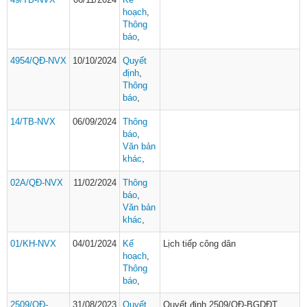
hoạch
,
Thông
báo
,
4954/QĐ-NVX
10/10/2024
Quyết
định
,
Thông
báo
,
14/TB-NVX
06/09/2024
Thông
báo
,
Văn bản
khác
,
02A/QĐ-NVX
11/02/2024
Thông
báo
,
Văn bản
khác
,
01/KH-NVX
04/01/2024
Kế
Lịch tiếp công dân
hoạch
,
Thông
báo
,
2509/QĐ-
31/08/2023
Quyết
Quyết định 2509/QĐ-BGDĐT