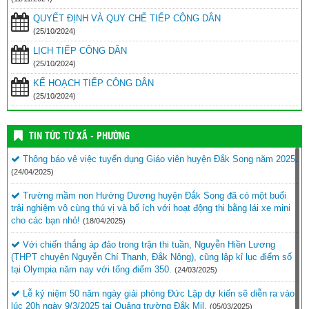
QUYẾT ĐỊNH VÀ QUY CHẾ TIẾP CÔNG DÂN
(25/10/2024)
LỊCH TIẾP CÔNG DÂN
(25/10/2024)
KẾ HOẠCH TIẾP CÔNG DÂN
(25/10/2024)
TIN TỨC TỪ XÃ - PHƯỜNG
Thông báo vê việc tuyển dụng Giáo viên huyện Đắk Song năm 2025.
(24/04/2025)
Trường mầm non Hướng Dương huyện Đắk Song đã có một buổi
trải nghiệm vô cùng thú vị và bổ ích với hoạt động thi bằng lái xe mini
cho các bạn nhỏ!
(18/04/2025)
Với chiến thắng áp đảo trong trận thi tuần, Nguyễn Hiền Lương
(THPT chuyên Nguyễn Chí Thanh, Đắk Nông), cũng lập kỉ lục điểm số
tại Olympia năm nay với tổng điểm 350.
(24/03/2025)
Lễ kỷ niệm 50 năm ngày giải phóng Đức Lập dự kiến sẽ diễn ra vào
lúc 20h ngày 9/3/2025 tại Quảng trường Đắk Mil.
(05/03/2025)