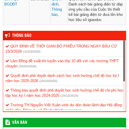
BGDĐT
định
,
Danh sách bài giảng điện tử đáp
Thông
ứng yêu cầu của Cuộc thi thiết
báo
,
kế bài giảng điện tử đưa lên kho
học liệu số igiaoduc
THÔNG BÁO
QUY ĐỊNH VỀ THỜI GIAN BỎ PHIẾU TRONG NGÀY BẦU CỬ
15/3/2026
(11/03/2026)
Lâm Đồng đề xuất thi tuyển vào lớp 10 đối với các trường THPT
chuyên
(02/02/2026)
Quyết định phê duyệt danh sách học sinh hưởng chế độ học kỳ I
năm học 2025-2026
(20/10/2025)
Thông báo quyết định phê duyệt học sinh hưởng chế độ chi phí học
tập học kỳ I năm học 2024-2025
(10/12/2024)
Trường TH Nguyễn Viết Xuân vinh dự đón đoàn lãnh đạo Hội đồng
nhân dân, Đảng ủy xã Thuận Hạnh
(19/11/2024)
KẾ HOẠCH Triển khai thực hiện ứng dụng CNTT và chuyển đổi số
VĂN BẢN
(11/11/2024)