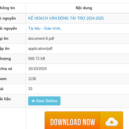
hông tin
Nội dung
ài nguyên
KẾ HOẠCH VẬN ĐỘNG TÀI TRỢ 2024-2025
tài nguyên
Tài liệu - Giáo trình
,
p tin
document-6.pdf
ập tin
application/pdf
 lượng
569.72 kB
chia sẻ
16/10/2024
 xem
1136
ải
33
i liệu
Xem Online