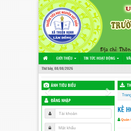
GIỚI THIỆU
TIN TỨC HOẠT ĐỘNG
VĂ
Thứ bảy, 08/08/2026
ẢNH TIÊU BIỂU
TH
Tran
ĐĂNG NHẬP
KẾ H
Quản t