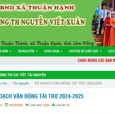
N BẢN
TÀI NGUYÊN
CÔNG KHAI
CHUYÊN ĐỀ GIÁO DỤC
LỊCH
CHÀO MỪNG CÁC BẠN ĐẾN 
ÔNG TIN CHI TIẾT: TÀI NGUYÊN
g chủ
Tài nguyên
KẾ HOẠCH VẬN ĐỘNG TÀI TRỢ 2024-2025
OẠCH VẬN ĐỘNG TÀI TRỢ 2024-2025
rị
16/10/2024
Lượt xem:
1136
Lượt tải:
33