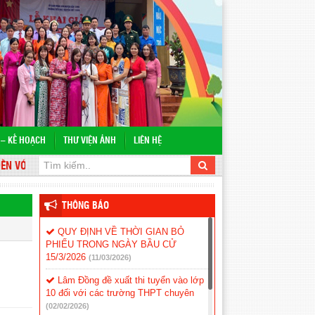
 – KẾ HOẠCH
THƯ VIỆN ẢNH
LIÊN HỆ
VỚI WEBSITE TRƯỜNG TIỂU HỌC NGUYỄN VIẾT XUÂN
THÔNG BÁO
QUY ĐỊNH VỀ THỜI GIAN BỎ
PHIẾU TRONG NGÀY BẦU CỬ
15/3/2026
(11/03/2026)
Lâm Đồng đề xuất thi tuyển vào lớp
10 đối với các trường THPT chuyên
(02/02/2026)