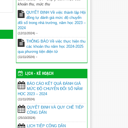
khoản thu, mức thu
QUYẾT ĐỊNH Về việc thành lập Hội
đồng tự đánh giá mức độ chuyển
đổi số trong nhà trường, năm học 2023 –
2024
-
(12/11/2024)
THÔNG BÁO Về việc thực hiện thu
các khoản thu năm học 2024-2025
qua phương tiện điện tử
-
(11/11/2024)
LỊCH - KẾ HOẠCH
BÁO CÁO KẾT QUẢ ĐÁNH GIÁ
MỨC ĐỘ CHUYỂN ĐỔI SỐ NĂM
HỌC 2023 – 2024
(11/11/2024)
QUYẾT ĐỊNH VÀ QUY CHẾ TIẾP
CÔNG DÂN
(25/10/2024)
LỊCH TIẾP CÔNG DÂN