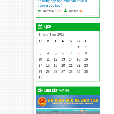
tin trong dạy học môn Âm nhạc ở
trường tiểu học”
Lượt xem:
1376
Lượt tải:
252
LỊCH
Tháng Tám 2026
H
B
T
N
S
B
C
1
2
3
4
5
6
7
8
9
10
11
12
13
14
15
16
17
18
19
20
21
22
23
24
25
26
27
28
29
30
31
LIÊN KẾT NHANH