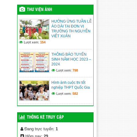
QĐ công khai dự toán chi
ngân sách quý I năm 2026
THƯ VIỆN ẢNH
(10/04/2026)
HƯỞNG ỨNG TUẦN LỄ
QĐ công khai quyết toán
ÁO DÀI TẠI ĐƠN VỊ
ngân sách năm 2025
TRƯỜNG TH NGUYỄN
VIẾT XUÂN
(10/04/2026)
Lượt xem:
154
Quyết định phê duyệt danh
sách hưởng chế độ học kỳ
THÔNG BÁO TUYỂN
II năm học 2025-2026
SINH NĂM HỌC 2023 –
2024
(10/04/2026)
Lượt xem:
798
Hình ảnh cuộc thi tốt
nghiệp THPT Quốc Gia
Lượt xem:
582
THỐNG KÊ TRUY CẬP
Đang trực tuyến:
1
Hôm nay:
29