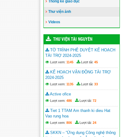
Thống kê giáo dục
Thư viện ảnh
Videos
THƯ VIỆN TÀI NGUYÊN
TỜ TRÌNH PHÊ DUYỆT KẾ HOẠCH
TÀI TRỢ 2024-2025
Lượt xem:
1145
Lượt tải:
45
KẾ HOẠCH VẬN ĐỘNG TÀI TRỢ
2024-2025
Lượt xem:
1135
Lượt tải:
33
Active ofice
Lượt xem:
486
Lượt tải:
72
Tiet 1 TTAM Am thanh ki dieu Hat
Vao rung hoa
Lượt xem:
806
Lượt tải:
24
SKKN – “Ứng dụng Công nghệ thông