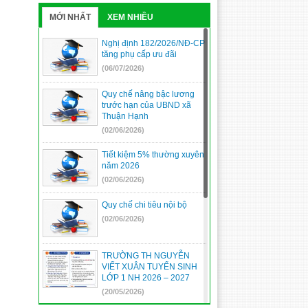
MỚI NHẤT
XEM NHIỀU
Nghị định 182/2026/NĐ-CP
tăng phụ cấp ưu đãi
(06/07/2026)
Quy chế nâng bậc lương
trước hạn của UBND xã
Thuận Hạnh
(02/06/2026)
Tiết kiệm 5% thường xuyên
năm 2026
(02/06/2026)
Quy chế chi tiêu nội bộ
(02/06/2026)
TRƯỜNG TH NGUYỄN
VIẾT XUÂN TUYỂN SINH
LỚP 1 NH 2026 – 2027
(20/05/2026)