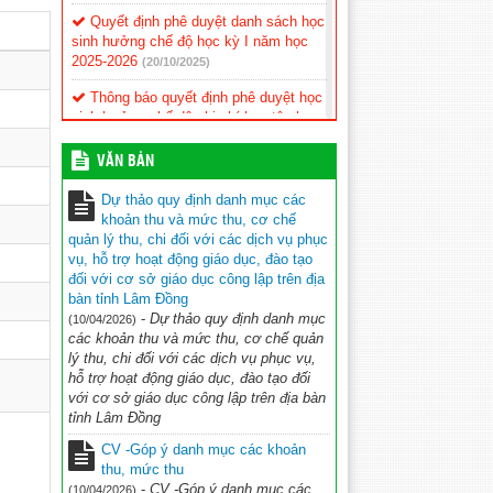
Quyết định phê duyệt danh sách học
sinh hưởng chế độ học kỳ I năm học
2025-2026
(20/10/2025)
Thông báo quyết định phê duyệt học
sinh hưởng chế độ chi phí học tập học
kỳ I năm học 2024-2025
(10/12/2024)
VĂN BẢN
Trường TH Nguyễn Viết Xuân vinh
dự đón đoàn lãnh đạo Hội đồng nhân
Dự thảo quy định danh mục các
dân, Đảng ủy xã Thuận Hạnh
khoản thu và mức thu, cơ chế
(19/11/2024)
quản lý thu, chi đối với các dịch vụ phục
vụ, hỗ trợ hoạt động giáo dục, đào tạo
KẾ HOẠCH Triển khai thực hiện ứng
đối với cơ sở giáo dục công lập trên địa
dụng CNTT và chuyển đổi số
bàn tỉnh Lâm Đồng
(11/11/2024)
-
Dự thảo quy định danh mục
(10/04/2026)
các khoản thu và mức thu, cơ chế quản
BIÊN BẢN Tự đánh giá mức độ
lý thu, chi đối với các dịch vụ phục vụ,
chuyển đổi số trong nhà trường Năm
hỗ trợ hoạt động giáo dục, đào tạo đối
học 2023 – 2024
(11/11/2024)
với cơ sở giáo dục công lập trên địa bàn
tỉnh Lâm Đồng
BÁO CÁO KẾT QUẢ ĐÁNH GIÁ
MỨC ĐỘ CHUYỂN ĐỔI SỐ NĂM HỌC
CV -Góp ý danh mục các khoản
2023 – 2024
(11/11/2024)
thu, mức thu
-
CV -Góp ý danh mục các
(10/04/2026)