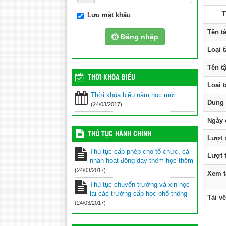
T
Lưu mật khẩu
Tên t
Đăng nhập
Loại 
Tên tậ
THỜI KHÓA BIỂU
Loại t
Thời khóa biểu năm học mới
Dung
(24/03/2017)
Ngày 
THỦ TỤC HÀNH CHÍNH
Lượt
Thủ tục cấp phép cho tổ chức, cá
Lượt t
nhân hoạt động dạy thêm học thêm
(24/03/2017)
Xem tà
Thủ tục chuyển trường và xin học
lại các trường cấp học phổ thông
Tải về
(24/03/2017)