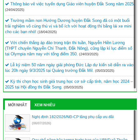
Thông báo vê việc tuyển dụng Giáo viên huyện Đắk Song năm 2025.
(24/04/2025)
Trường mầm non Hướng Dương huyện Đắk Song đã có một buổi
trải nghiệm vô cùng thú vị và bổ ích với hoạt động thi bằng lái xe mini
cho các bạn nhỏ!
(18/04/2025)
Với chiến thắng áp đảo trong trận thi tuần, Nguyễn Hiền Lương
(THPT chuyên Nguyễn Chí Thanh, Đắk Nông), cũng lập kỉ lục điểm số
tại Olympia năm nay với tổng điểm 350.
(24/03/2025)
Lễ kỷ niệm 50 năm ngày giải phóng Đức Lập dự kiến sẽ diễn ra vào
lúc 20h ngày 9/3/2025 tại Quảng trường Đắk Mil.
(05/03/2025)
Kỳ thi chọn học sinh giỏi trung học cơ sở cấp tỉnh, năm học 2024 –
2025 tại Hội đồng thi Đắk Song.
(05/03/2025)
MỚI NHẤT
XEM NHIỀU
Nghị định 182/2026/NĐ-CP tăng phụ cấp ưu đãi
(06/07/2026)
Quy chế nâng bậc lương trước hạn của UBND xã Thuận