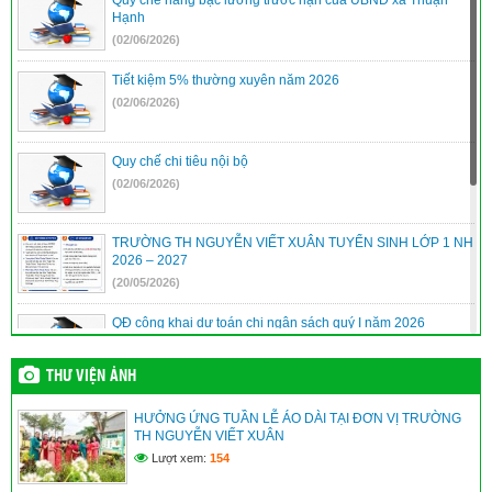
Hạnh
(02/06/2026)
Tiết kiệm 5% thường xuyên năm 2026
(02/06/2026)
Quy chế chi tiêu nội bộ
(02/06/2026)
TRƯỜNG TH NGUYỄN VIẾT XUÂN TUYỂN SINH LỚP 1 NH
2026 – 2027
(20/05/2026)
QĐ công khai dự toán chi ngân sách quý I năm 2026
(10/04/2026)
THƯ VIỆN ẢNH
QĐ công khai quyết toán ngân sách năm 2025
HƯỞNG ỨNG TUẦN LỄ ÁO DÀI TẠI ĐƠN VỊ TRƯỜNG
(10/04/2026)
TH NGUYỄN VIẾT XUÂN
Lượt xem:
154
Quyết định phê duyệt danh sách hưởng chế độ học kỳ II năm