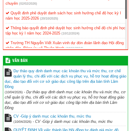
chuyên
(02/02/2026)
Quyết định phê duyệt danh sách học sinh hưởng chế độ học kỳ I
năm học 2025-2026
(20/10/2025)
Thông báo quyết định phê duyệt học sinh hưởng chế độ chi phí học
tập học kỳ I năm học 2024-2025
(10/12/2024)
Trường TH Nguyễn Viết Xuân vinh dự đón đoàn lãnh đạo Hội đồng
nhân dân, Đảng ủy xã Thuận Hạnh
(19/11/2024)
KẾ HOẠCH Triển khai thực hiện ứng dụng CNTT và chuyển đổi số
VĂN BẢN
(11/11/2024)
Dự thảo quy định danh mục các khoản thu và mức thu, cơ chế
BIÊN BẢN Tự đánh giá mức độ chuyển đổi số trong nhà trường
quản lý thu, chi đối với các dịch vụ phục vụ, hỗ trợ hoạt động giáo
Năm học 2023 – 2024
(11/11/2024)
dục, đào tạo đối với cơ sở giáo dục công lập trên địa bàn tỉnh Lâm
Đồng
BÁO CÁO KẾT QUẢ ĐÁNH GIÁ MỨC ĐỘ CHUYỂN ĐỔI SỐ NĂM
-
Dự thảo quy định danh mục các khoản thu và mức thu, cơ
(10/04/2026)
HỌC 2023 – 2024
(11/11/2024)
chế quản lý thu, chi đối với các dịch vụ phục vụ, hỗ trợ hoạt động giáo
dục, đào tạo đối với cơ sở giáo dục công lập trên địa bàn tỉnh Lâm
Đồng
CV -Góp ý danh mục các khoản thu, mức thu
-
CV -Góp ý danh mục các khoản thu, mức thu
(10/04/2026)
QUYẾT ĐỊNH Về việc thành lập Hội đồng tự đánh giá mức độ