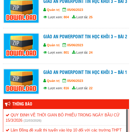
GIÁO AN POWERPOINT TIN HỌC KHỐI 3 – BÀI 3
Quản trị
05/06/2023
Lượt xem:
804
Lượt tải:
25
GIÁO AN POWERPOINT TIN HỌC KHỐI 3 – BÀI 2
Quản trị
05/06/2023
Lượt xem:
801
Lượt tải:
24
GIÁO AN POWERPOINT TIN HỌC KHỐI 3 – BÀI 1
Quản trị
05/06/2023
Lượt xem:
816
Lượt tải:
22
THÔNG BÁO
QUY ĐỊNH VỀ THỜI GIAN BỎ PHIẾU TRONG NGÀY BẦU CỬ
15/3/2026
(11/03/2026)
Lâm Đồng đề xuất thi tuyển vào lớp 10 đối với các trường THPT