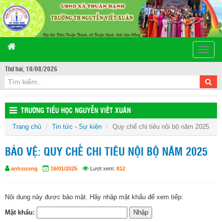
Toggle
naviga
Thứ hai, 10/08/2026
TRƯỜNG TIỂU HỌC NGUYỄN VIẾT XUÂN
Trang chủ
Tin tức - Sự kiện
Quy chế chi tiêu nội bộ năm 2025
BẢO VỆ: QUY CHẾ CHI TIÊU NỘI BỘ NĂM 2025
anhsuong
16/01/2025
Lượt xem:
812
Nội dung này được bảo mật. Hãy nhập mật khẩu để xem tiếp:
Mật khẩu: