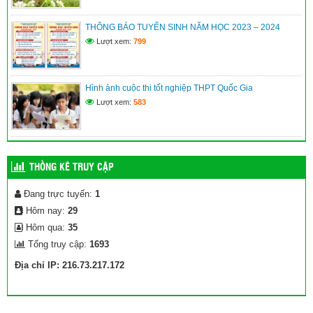
Quyết định phê duyệt danh sách hưởng chế độ học kỳ II năm
học 2025-2026
THÔNG BÁO TUYỂN SINH NĂM HỌC 2023 – 2024
(10/04/2026)
Lượt xem:
799
Hình ảnh cuộc thi tốt nghiệp THPT Quốc Gia
Lượt xem:
583
THỐNG KÊ TRUY CẬP
Đang trực tuyến:
1
Hôm nay:
29
Hôm qua:
35
Tổng truy cập:
1693
Địa chỉ IP: 216.73.217.172