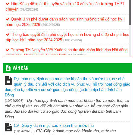
Lâm Đồng đề xuất thi tuyển vào lớp 10 đối với các trường THPT
chuyên
(02/02/2026)
Quyết định phê duyệt danh sách học sinh hưởng chế độ học kỳ I
năm học 2025-2026
(20/10/2025)
Thông báo quyết định phê duyệt học sinh hưởng chế độ chi phí học
tập học kỳ I năm học 2024-2025
(10/12/2024)
Trường TH Nguyễn Viết Xuân vinh dự đón đoàn lãnh đạo Hội đồng
nhân dân, Đảng ủy xã Thuận Hạnh
(19/11/2024)
KẾ HOẠCH Triển khai thực hiện ứng dụng CNTT và chuyển đổi số
VĂN BẢN
(11/11/2024)
Dự thảo quy định danh mục các khoản thu và mức thu, cơ chế
BIÊN BẢN Tự đánh giá mức độ chuyển đổi số trong nhà trường
quản lý thu, chi đối với các dịch vụ phục vụ, hỗ trợ hoạt động giáo
Năm học 2023 – 2024
(11/11/2024)
dục, đào tạo đối với cơ sở giáo dục công lập trên địa bàn tỉnh Lâm
Đồng
BÁO CÁO KẾT QUẢ ĐÁNH GIÁ MỨC ĐỘ CHUYỂN ĐỔI SỐ NĂM
-
Dự thảo quy định danh mục các khoản thu và mức thu, cơ
(10/04/2026)
HỌC 2023 – 2024
(11/11/2024)
chế quản lý thu, chi đối với các dịch vụ phục vụ, hỗ trợ hoạt động giáo
dục, đào tạo đối với cơ sở giáo dục công lập trên địa bàn tỉnh Lâm
Đồng
CV -Góp ý danh mục các khoản thu, mức thu
-
CV -Góp ý danh mục các khoản thu, mức thu
(10/04/2026)