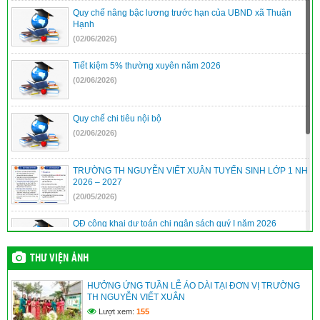
Quy chế nâng bậc lương trước hạn của UBND xã Thuận
Hạnh
(02/06/2026)
Tiết kiệm 5% thường xuyên năm 2026
(02/06/2026)
Quy chế chi tiêu nội bộ
(02/06/2026)
TRƯỜNG TH NGUYỄN VIẾT XUÂN TUYỂN SINH LỚP 1 NH
2026 – 2027
(20/05/2026)
QĐ công khai dự toán chi ngân sách quý I năm 2026
(10/04/2026)
THƯ VIỆN ẢNH
QĐ công khai quyết toán ngân sách năm 2025
HƯỞNG ỨNG TUẦN LỄ ÁO DÀI TẠI ĐƠN VỊ TRƯỜNG
(10/04/2026)
TH NGUYỄN VIẾT XUÂN
Lượt xem:
155