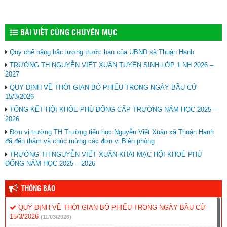
BÀI VIẾT CÙNG CHUYÊN MỤC
Quy chế nâng bậc lương trước hạn của UBND xã Thuận Hạnh
TRƯỜNG TH NGUYỄN VIẾT XUÂN TUYỂN SINH LỚP 1 NH 2026 –
2027
QUY ĐỊNH VỀ THỜI GIAN BỎ PHIẾU TRONG NGÀY BẦU CỬ
15/3/2026
TỔNG KẾT HỘI KHỎE PHÙ ĐỔNG CẤP TRƯỜNG NĂM HỌC 2025 –
2026
Đơn vị trường TH Trường tiểu học Nguyễn Viết Xuân xã Thuận Hạnh
đã đến thăm và chúc mừng các đơn vị Biên phòng
TRƯỜNG TH NGUYỄN VIẾT XUÂN KHAI MẠC HỘI KHOẺ PHÙ
ĐỔNG NĂM HỌC 2025 – 2026
THÔNG BÁO
QUY ĐỊNH VỀ THỜI GIAN BỎ PHIẾU TRONG NGÀY BẦU CỬ
15/3/2026
(11/03/2026)