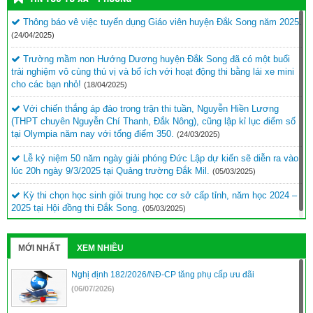
Thông báo vê việc tuyển dụng Giáo viên huyện Đắk Song năm 2025.
(24/04/2025)
Trường mầm non Hướng Dương huyện Đắk Song đã có một buổi
trải nghiệm vô cùng thú vị và bổ ích với hoạt động thi bằng lái xe mini
cho các bạn nhỏ!
(18/04/2025)
Với chiến thắng áp đảo trong trận thi tuần, Nguyễn Hiền Lương
(THPT chuyên Nguyễn Chí Thanh, Đắk Nông), cũng lập kỉ lục điểm số
tại Olympia năm nay với tổng điểm 350.
(24/03/2025)
Lễ kỷ niệm 50 năm ngày giải phóng Đức Lập dự kiến sẽ diễn ra vào
lúc 20h ngày 9/3/2025 tại Quảng trường Đắk Mil.
(05/03/2025)
Kỳ thi chọn học sinh giỏi trung học cơ sở cấp tỉnh, năm học 2024 –
2025 tại Hội đồng thi Đắk Song.
(05/03/2025)
MỚI NHẤT
XEM NHIỀU
Nghị định 182/2026/NĐ-CP tăng phụ cấp ưu đãi
(06/07/2026)